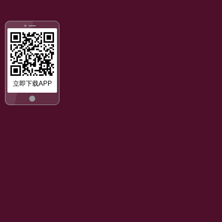
立即下载APP